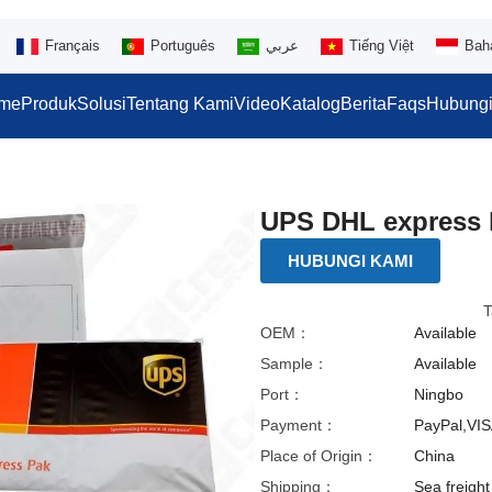
Français
Português
عربي
Tiếng Việt
Bah
me
Produk
Solusi
Tentang Kami
Video
Katalog
Berita
Faqs
Hubungi
UPS DHL express 
HUBUNGI KAMI
T
OEM：
Available
Sample：
Available
Port：
Ningbo
Payment：
PayPal,VIS
Place of Origin：
China
Shipping：
Sea freight 