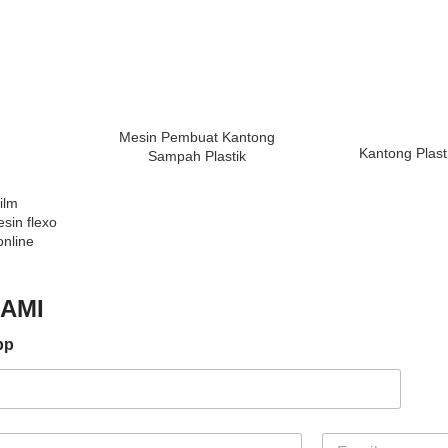
Mesin Pembuat Kantong
Kantong Plast
Sampah Plastik
ilm
in flexo
online
AMI
pp
E