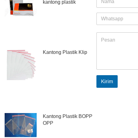
kantong plastik
a
m
W
e
h
*
a
t
M
s
e
a
s
p
Kantong Plastik Klip
s
p
a
g
e
*
Kirim
Kantong Plastik BOPP
OPP