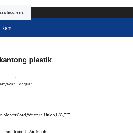
asa Indonesia
 Kami
kantong plastik
anyakan Tongkat
A,MasterCard,Western Union,L/C,T/T
· Land freight · Air freight