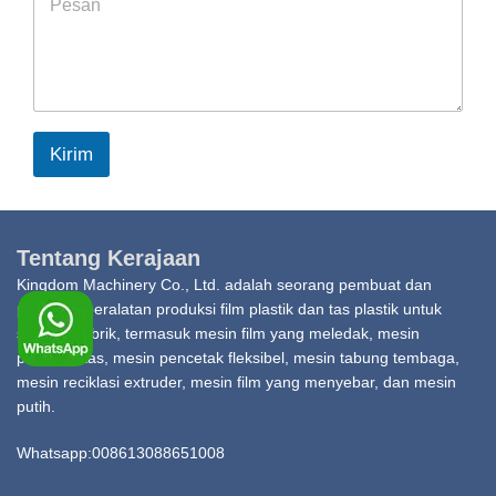
e
s
s
a
g
e
*
Kirim
Tentang Kerajaan
Kingdom Machinery Co., Ltd. adalah seorang pembuat dan
penyedia peralatan produksi film plastik dan tas plastik untuk
seluruh pabrik, termasuk mesin film yang meledak, mesin
pembuat tas, mesin pencetak fleksibel, mesin tabung tembaga,
mesin reciklasi extruder, mesin film yang menyebar, dan mesin
putih.
Whatsapp:008613088651008