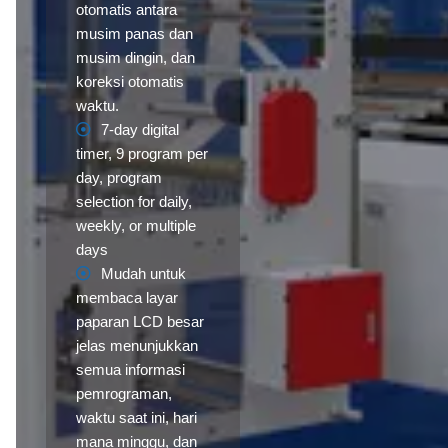
otomatis antara
musim panas dan
musim dingin, dan
koreksi otomatis
waktu.
7-day digital
timer, 9 program per
day, program
selection for daily,
weekly, or multiple
days
Mudah untuk
membaca layar
paparan LCD besar
jelas menunjukkan
semua informasi
pemrograman,
waktu saat ini, hari
mana minggu, dan