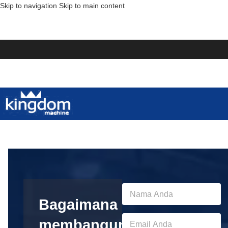
Skip to navigation
Skip to main content
Y
o
Bagaimana
u
r
Y
membangun
N
o