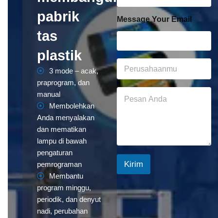
a
u
pabrik
m
r
Message Your Email
e
E
tas
*
m
a
plastik
i
Y
l
3 mode – acak,
o
*
u
praprogram, dan
r
Y
manual
C
o
Membolehkan
o
u
Anda menyalakan
m
r
p
M
dan mematikan
a
e
lampu di bawah
n
s
pengaturan
y
s
Kirim
pemrograman
*
a
g
Membantu
e
program minggu,
*
periodik, dan denyut
nadi, perubahan