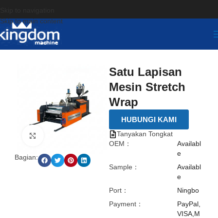
Skip to navigation
Skip to main content
Satu Lapisan
Mesin Stretch
Wrap
HUBUNGI KAMI
Tanyakan Tongkat
点击放大
OEM：
Availabl
e
Bagian:
Sample：
Availabl
e
Port：
Ningbo
Payment：
PayPal,
VISA,M