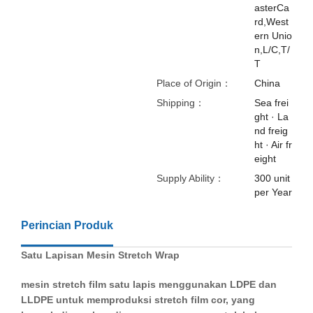
asterCa
rd,West
ern Unio
n,L/C,T/
T
Place of Origin：
China
Shipping：
Sea frei
ght · La
nd freig
ht · Air fr
eight
Supply Ability：
300 unit
per Year
Perincian Produk
Satu
Lapisan
Mesin
Stretch Wrap
mesin stretch film satu lapis menggunakan LDPE dan
LLDPE untuk memproduksi stretch film cor, yang