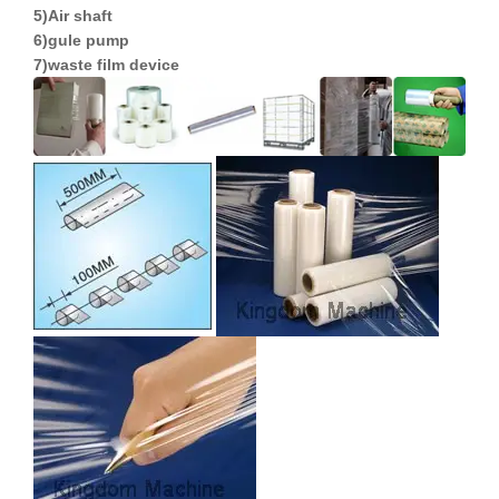
5)Air shaft
6)
gule
pump
7)waste film device