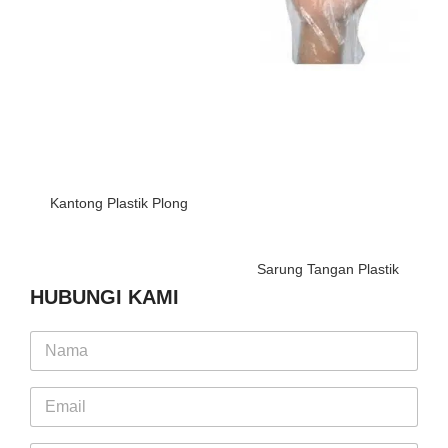
Kantong Plastik Plong
Sarung Tangan Plastik
HUBUNGI KAMI
N
a
m
E
e
m
*
a