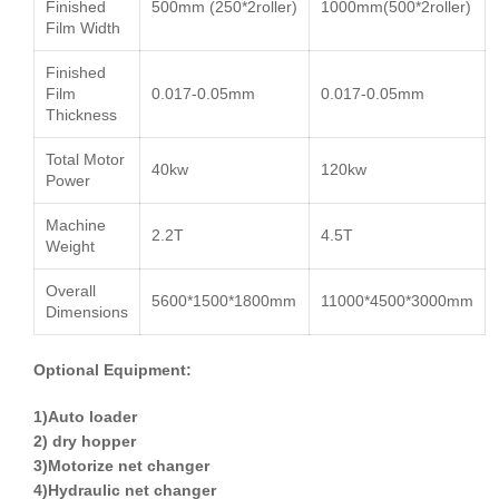
Finished
500mm
(250*
2roller
)
1000mm
(500*
2roller
)
Film Width
Finished
Film
0.017-0.05mm
0.017-0.05mm
Thickness
Total Motor
40kw
120kw
Power
Machine
2.2T
4.5T
Weight
Overall
5600*1500*
1800mm
11000*4500*
3000mm
Dimensions
Optional Equipment:
1)Auto loader
2) dry hopper
3)Motorize net changer
4)Hydraulic net changer