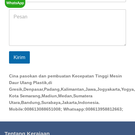
m
a
p
p
M
a
p
e
n
s
y
s
a
g
e
*
Kirim
Cina pasokan dan pembuatan Kecepatan Tinggi Mesin
Daur Ulang Plastik,di
Gresik,Denpasar,Padang,Kalimantan,Jawa,Jogyakarta,Yogya,
Kota Semarang,Madiun,Medan,Sumatera
Utara,Bandung,Surabaya,Jakarta,Indonesia.
Mobile:008613088651008; Whatsapp:008613958812663;
Tentang Kerajaan