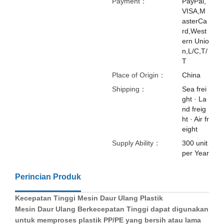
Payment：
PayPal,
VISA,M
asterCa
rd,West
ern Unio
n,L/C,T/
T
Place of Origin：
China
Shipping：
Sea frei
ght · La
nd freig
ht · Air fr
eight
Supply Ability：
300 unit
per Year
Perincian Produk
Kecepatan
Tinggi
Mesin
Daur
Ulang
Plastik
Mesin Daur Ulang Berkecepatan Tinggi dapat digunakan
untuk memproses plastik PP/PE yang bersih atau lama