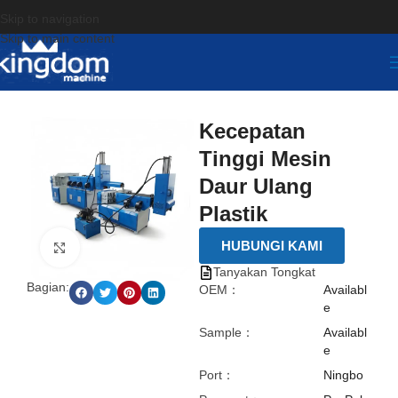
Skip to navigation
Skip to main content
Kecepatan
Tinggi Mesin
Daur Ulang
Plastik
HUBUNGI KAMI
点击放大
Tanyakan Tongkat
Bagian:
OEM：
Availabl
e
Sample：
Availabl
e
Port：
Ningbo