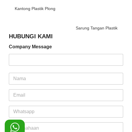
Kantong Plastik Plong
Sarung Tangan Plastik
HUBUNGI KAMI
Company Message
N
a
m
E
e
m
*
a
W
i
h
l
a
*
C
t
o
s