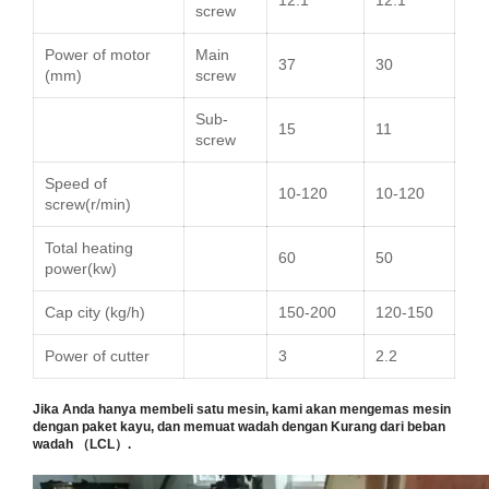
12:1
12:1
screw
Power of motor
Main
37
30
(mm)
screw
Sub-
15
11
screw
Speed of
10-120
10-120
screw(r/min)
Total heating
60
50
power(
kw
)
Cap city (kg/h)
150-200
120-150
Power of cutter
3
2.2
Jika Anda hanya membeli satu mesin, kami akan mengemas mesin
dengan paket kayu, dan memuat wadah dengan
Kurang dari beban
wadah （LCL）.