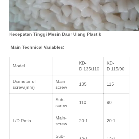
Kecepatan Tinggi Mesin Daur Ulang Plastik
Main Technical Variables:
KD-
KD-
Model
D
135/110
D
115/90
Diameter of
Main
135
115
screw(mm)
screw
Sub-
110
90
screw
Main-
L/D Ratio
20:1
20:1
screw
Sub-