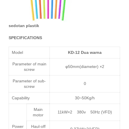
sedotan plastik
SPECIFICATIONS
Model
KD-12
Dua
warna
Parameter of main
φ50mm
(diameter) ×2
screw
Parameter of sub-
0
screw
Capability
30~
50Kg
/h
Main
11kW
×2
380v
50Hz
(
VFD
)
motor
Power
Haul-off