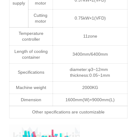
0.37kW×2(
VFD
)
supply
motor
Cutting
0.75kW×1(
VFD
)
motor
Temperature
11zone
controller
Length of cooling
3400mm
/
6400mm
container
diameter:
φ3
~
12mm
Specifications
thickness:0.05~
1mm
Machine weight
2000KG
Dimension
1600mm
(W)×
9000mm
(L)
Other specifications are customizable