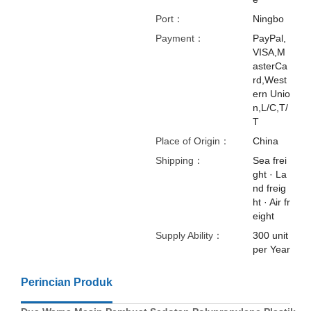
Port：
Ningbo
Payment：
PayPal,
VISA,M
asterCa
rd,West
ern Unio
n,L/C,T/
T
Place of Origin：
China
Shipping：
Sea frei
ght · La
nd freig
ht · Air fr
eight
Supply Ability：
300 unit
per Year
Perincian Produk