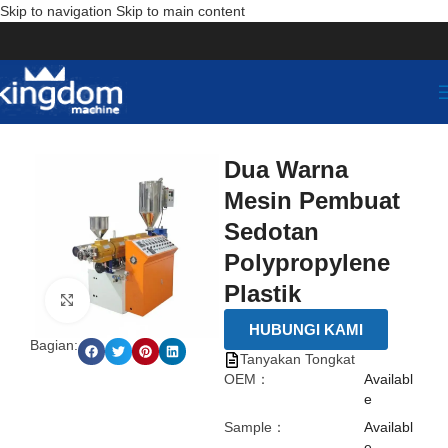
Skip to navigation
Skip to main content
Dua Warna
Mesin Pembuat
Sedotan
Polypropylene
Plastik
点击放大
HUBUNGI KAMI
Bagian:
Tanyakan Tongkat
OEM：
Availabl
e
Sample：
Availabl
e