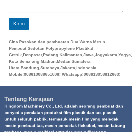
a
g
e
*
Kirim
Cina Pasokan dan pembuatan Dua Warna Mesin
Pembuat Sedotan Polypropylene Plastik,di
Gresik,Denpasar,Padang,Kalimantan,Jawa,Jogyakarta,Yogya,
Kota Semarang,Madiun,Medan,Sumatera
Utara,Bandung,Surabaya,Jakarta,Indonesia.
Mobile:008613088651008; Whatsapp:008613958812663;
Tentang Kerajaan
Kingdom Machinery Co., Ltd. adalah seorang pembuat dan
penyedia peralatan produksi film plastik dan tas plastik
untuk seluruh pabrik, termasuk mesin film yang meledak,
mesin pembuat tas, mesin pencetak fleksibel, mesin tabung
tembaga, mesin reciklasi extruder, mesin film yang