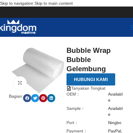
Skip to navigation
Skip to main content
Bubble Wrap
Bubble
Gelembung
HUBUNGI KAMI
点击放大
Tanyakan Tongkat
OEM：
Availabl
Bagian:
e
Sample：
Availabl
e
Port：
Ningbo
Payment：
PayPal,