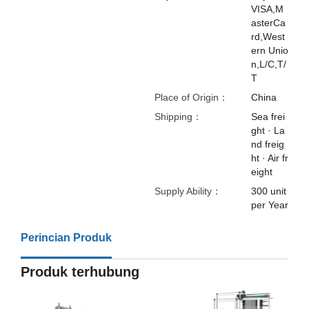
VISA,M
asterCa
rd,West
ern Unio
n,L/C,T/
T
Place of Origin：
China
Shipping：
Sea frei
ght · La
nd freig
ht · Air fr
eight
Supply Ability：
300 unit
per Year
Perincian Produk
Produk terhubung