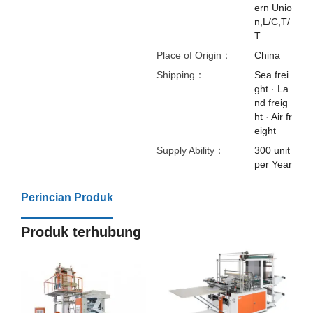
ern Unio
n,L/C,T/
T
Place of Origin：
China
Shipping：
Sea frei
ght · La
nd freig
ht · Air fr
eight
Supply Ability：
300 unit
per Year
Perincian Produk
Produk terhubung