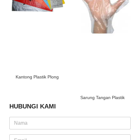
Kantong Plastik Plong
Sarung Tangan Plastik
HUBUNGI KAMI
N
a
m
E
e