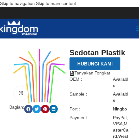
Skip to navigation
Skip to main content
Sedotan Plastik
HUBUNGI KAMI
Tanyakan Tongkat
OEM：
Availabl
e
点击放大
Sample：
Availabl
e
Bagian:
Port：
Ningbo
Payment：
PayPal,
VISA,M
asterCa
rd,West