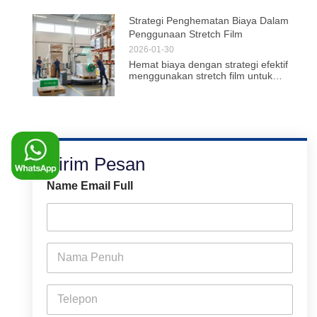
Strategi Penghematan Biaya Dalam
Penggunaan Stretch Film
2026-01-30
Hemat biaya dengan strategi efektif
menggunakan stretch film untuk
pengemasan. Temukan cara optimal
untuk perlindungan produk dan
efisiensi logistik.
Kirim Pesan
Name Email Full
F
u
l
l
P
N
h
a