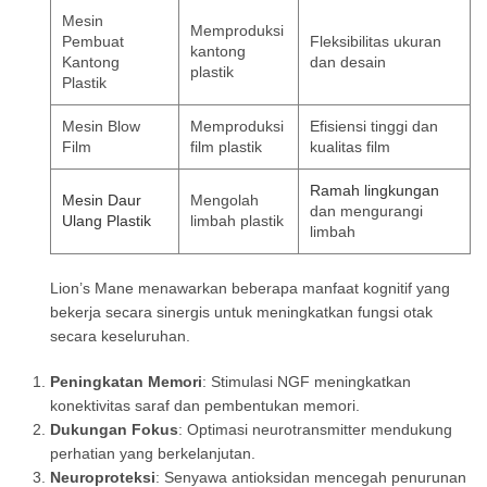
Mesin
Memproduksi
Pembuat
Fleksibilitas ukuran
kantong
Kantong
dan desain
plastik
Plastik
Mesin Blow
Memproduksi
Efisiensi tinggi dan
Film
film plastik
kualitas film
Ramah lingkungan
Mesin Daur
Mengolah
dan mengurangi
Ulang Plastik
limbah plastik
limbah
Lion’s Mane menawarkan beberapa manfaat kognitif yang
bekerja secara sinergis untuk meningkatkan fungsi otak
secara keseluruhan.
Peningkatan Memori
: Stimulasi NGF meningkatkan
konektivitas saraf dan pembentukan memori.
Dukungan Fokus
: Optimasi neurotransmitter mendukung
perhatian yang berkelanjutan.
Neuroproteksi
: Senyawa antioksidan mencegah penurunan