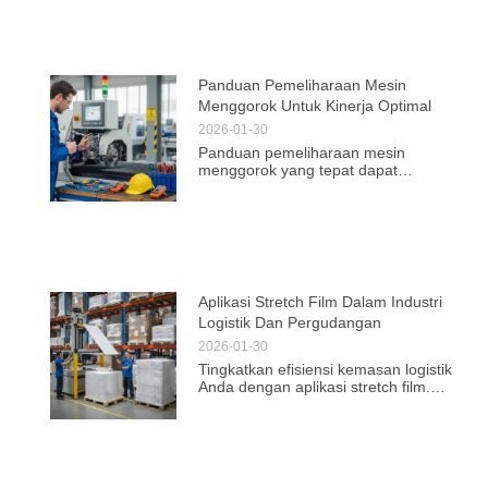
mesin Anda.
Panduan Pemeliharaan Mesin
Menggorok Untuk Kinerja Optimal
2026-01-30
Panduan pemeliharaan mesin
menggorok yang tepat dapat
meningkatkan kinerja dan efisiensi
operasional. Temukan tips dan teknik
untuk hasil optimal setiap saat.
Aplikasi Stretch Film Dalam Industri
Logistik Dan Pergudangan
2026-01-30
Tingkatkan efisiensi kemasan logistik
Anda dengan aplikasi stretch film.
Solusi optimal untuk wrapping pallet,
reduksi kerusakan, dan penghematan
biaya.