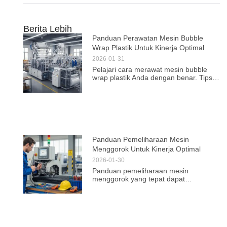
Berita Lebih
Panduan Perawatan Mesin Bubble
Wrap Plastik Untuk Kinerja Optimal
2026-01-31
Pelajari cara merawat mesin bubble
wrap plastik Anda dengan benar. Tips
profesional ini akan meningkatkan
efisiensi dan memperpanjang umur
mesin Anda.
Panduan Pemeliharaan Mesin
Menggorok Untuk Kinerja Optimal
2026-01-30
Panduan pemeliharaan mesin
menggorok yang tepat dapat
meningkatkan kinerja dan efisiensi
operasional. Temukan tips dan teknik
untuk hasil optimal setiap saat.