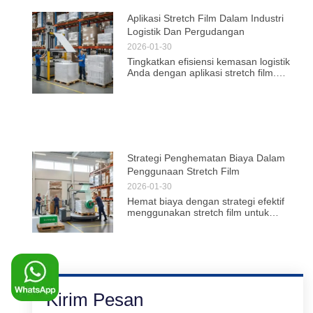
Aplikasi Stretch Film Dalam Industri
Logistik Dan Pergudangan
2026-01-30
Tingkatkan efisiensi kemasan logistik
Anda dengan aplikasi stretch film.
Solusi optimal untuk wrapping pallet,
reduksi kerusakan, dan penghematan
biaya.
Strategi Penghematan Biaya Dalam
Penggunaan Stretch Film
2026-01-30
Hemat biaya dengan strategi efektif
menggunakan stretch film untuk
pengemasan. Temukan cara optimal
untuk perlindungan produk dan
efisiensi logistik.
Kirim Pesan