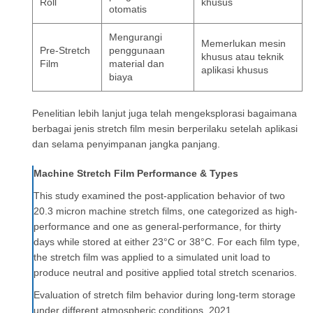
Roll
khusus
otomatis
Mengurangi
Memerlukan mesin
Pre-Stretch
penggunaan
khusus atau teknik
Film
material dan
aplikasi khusus
biaya
Penelitian lebih lanjut juga telah mengeksplorasi bagaimana
berbagai jenis stretch film mesin berperilaku setelah aplikasi
dan selama penyimpanan jangka panjang.
Machine Stretch Film Performance & Types
This study examined the post-application behavior of two
20.3 micron machine stretch films, one categorized as high-
performance and one as general-performance, for thirty
days while stored at either 23°C or 38°C. For each film type,
the stretch film was applied to a simulated unit load to
produce neutral and positive applied total stretch scenarios.
Evaluation of stretch film behavior during long-term storage
under different atmospheric conditions, 2021