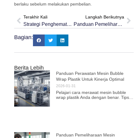
berlaku sebelum melakukan pembelian.
Terakhir Kali
Langkah Berikutnya
Strategi Penghematan Biaya Dalam Penggunaan Stretch Film
Panduan Pemeliharaan Mesin Menggorok Untuk Kinerja Optimal
Bagian:
Berita Lebih
Panduan Perawatan Mesin Bubble
Wrap Plastik Untuk Kinerja Optimal
2026-01-31
Pelajari cara merawat mesin bubble
wrap plastik Anda dengan benar. Tips
profesional ini akan meningkatkan
efisiensi dan memperpanjang umur
mesin Anda.
Panduan Pemeliharaan Mesin