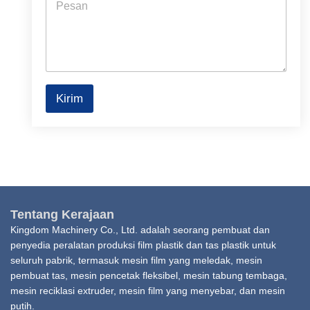
l
e
*
s
s
a
g
e
Kirim
Tentang Kerajaan
Kingdom Machinery Co., Ltd. adalah seorang pembuat dan
penyedia peralatan produksi film plastik dan tas plastik untuk
seluruh pabrik, termasuk mesin film yang meledak, mesin
pembuat tas, mesin pencetak fleksibel, mesin tabung tembaga,
mesin reciklasi extruder, mesin film yang menyebar, dan mesin
putih.