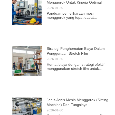
Menggorok Untuk Kinerja Optimal
2026-01-30
Panduan pemeliharaan mesin
menggorok yang tepat dapat
meningkatkan kinerja dan efisiensi
operasional. Temukan tips dan teknik
untuk hasil optimal setiap saat.
Strategi Penghematan Biaya Dalam
Penggunaan Stretch Film
2026-01-30
Hemat biaya dengan strategi efektif
menggunakan stretch film untuk
pengemasan. Temukan cara optimal
untuk perlindungan produk dan
efisiensi logistik.
Jenis-Jenis Mesin Menggorok (Slitting
Machine) Dan Fungsinya
2026-01-30